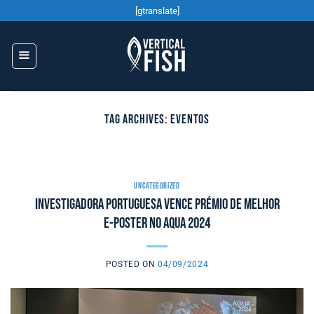
Skip
[gtranslate]
to
content
TAG ARCHIVES:
EVENTOS
UNCATEGORIZED
Investigadora portuguesa vence prémio de melhor
E-Poster no AQUA 2024
POSTED ON
04/09/2024