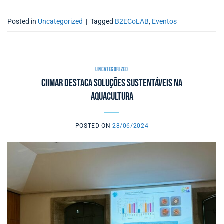
Posted in
Uncategorized
|
Tagged
B2ECoLAB
,
Eventos
UNCATEGORIZED
CIIMAR destaca soluções sustentáveis na
aquacultura
POSTED ON
28/06/2024